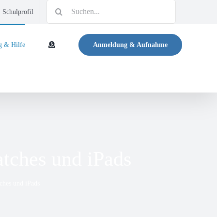
Suche
Schulprofil
nach:
g & Hilfe
Anmeldung & Aufnahme
tches und iPads
ches und iPads