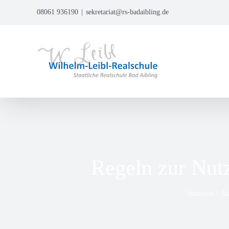
Zum
08061 936190
|
sekretariat@rs-badaibling.de
Inhalt
springen
Regeln zur Nut
Startseite
Ak