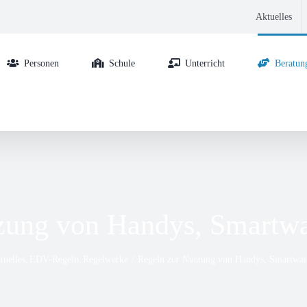
Aktuelles
Personen
Schule
Unterricht
Beratun
zung von Handys, Smartwa
tuelles
EDV-Regeln
Regelwerke
Regeln zur Nutzung von Handys, Smartwat