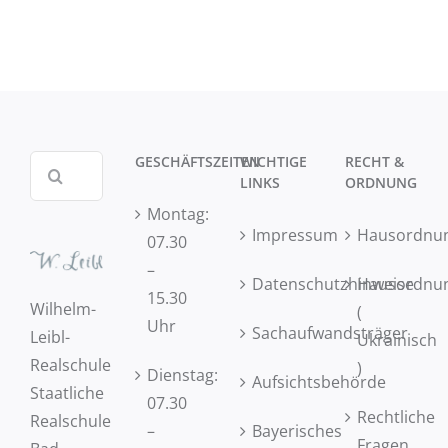
GESCHÄFTSZEITEN
WICHTIGE
RECHT &
Suche
LINKS
ORDNUNG
nach:
Montag:
Impressum
Hausordnu
07.30
–
Datenschutzhinweise
Hausordnu
15.30
Wilhelm-
(
Uhr
Sachaufwandsträger
Leibl-
Ukrainisch
Realschule
)
Dienstag:
Aufsichtsbehörde
Staatliche
07.30
Rechtliche
Realschule
–
Bayerisches
Fragen