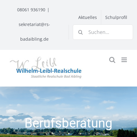
Zum
08061 936190
|
Inhalt
Aktuelles
Schulprofil
springen
sekretariat@rs-
Suche
nach:
badaibling.de
Berufsberatung