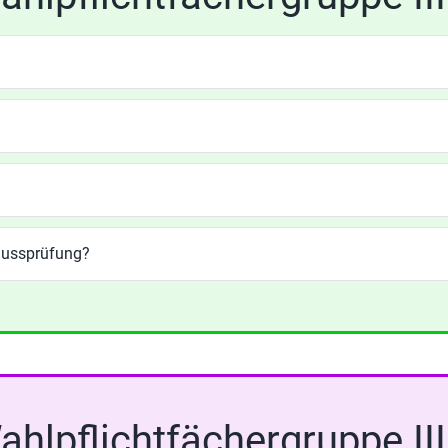
lussprüfung?
ahlpflichtfächergruppe III