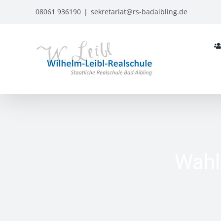
Zum
08061 936190
|
sekretariat@rs-badaibling.de
Inhalt
springen
Wahl