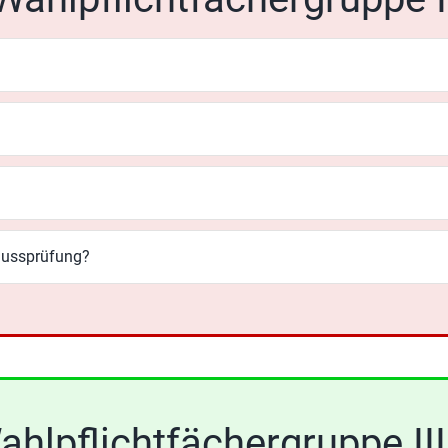
lussprüfung?
ahlpflichtfächergruppe III