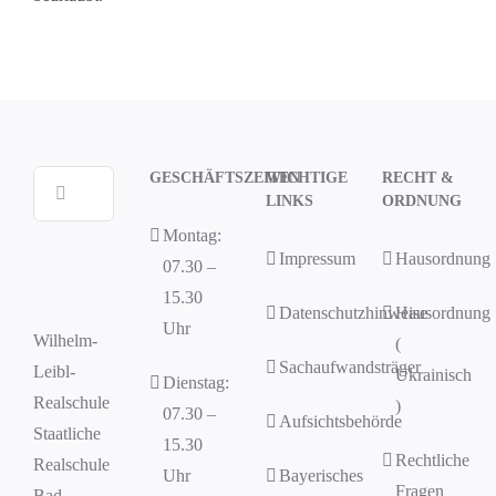
GESCHÄFTSZEITEN
WICHTIGE
RECHT &
Suche
LINKS
ORDNUNG
nach:
Montag:
Impressum
Hausordnung
07.30 –
15.30
Datenschutzhinweise
Hausordnung
Uhr
Wilhelm-
(
Sachaufwandsträger
Leibl-
Ukrainisch
Dienstag:
Realschule
)
07.30 –
Aufsichtsbehörde
Staatliche
15.30
Rechtliche
Realschule
Uhr
Bayerisches
Fragen
Bad