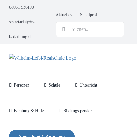
Zum
08061 936190
|
Inhalt
Aktuelles
Schulprofil
springen
sekretariat@rs-
Suche
nach:
badaibling.de
Personen
Schule
Unterricht
Beratung & Hilfe
Bildungsspender
Anmeldung & Aufnahme