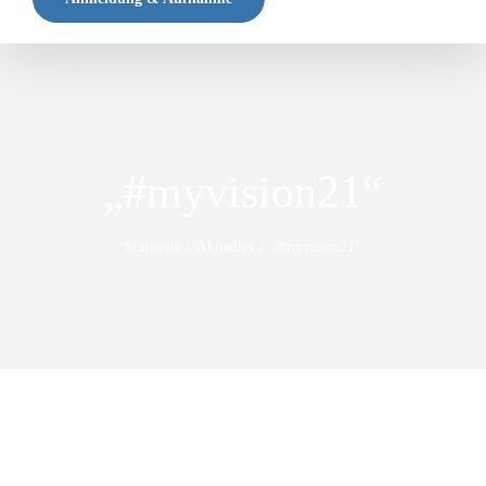
„#myvision21“
Startseite
Aktuelles
„#myvision21“
Zeige
grösseres