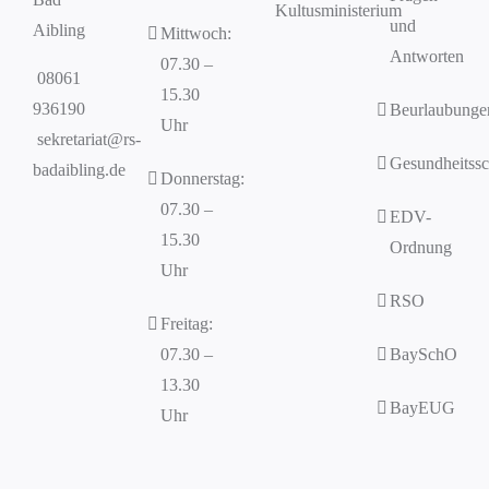
Kultusministerium
und
Aibling
Mittwoch:
Antworten
07.30 –
08061
15.30
936190
Beurlaubunge
Uhr
sekretariat@rs-
Gesundheitssc
badaibling.de
Donnerstag:
07.30 –
EDV-
15.30
Ordnung
Uhr
RSO
Freitag:
07.30 –
BaySchO
13.30
BayEUG
Uhr