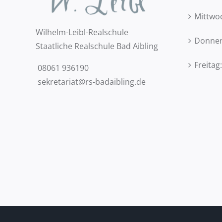
Mittwoc
Wilhelm-Leibl-Realschule
Donners
Staatliche Realschule Bad Aibling
Freitag
08061 936190
sekretariat@rs-badaibling.de