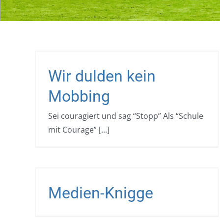
Informationen der Polize
bing
zur „Halloween-Nacht“
Wir dulden kein
er
Aktuelles
Eltern
Regelwerke
Schüler
Mobbing
Sei couragiert und sag “Stopp” Als “Schule
mit Courage” [...]
etenz
Medien-Knigge