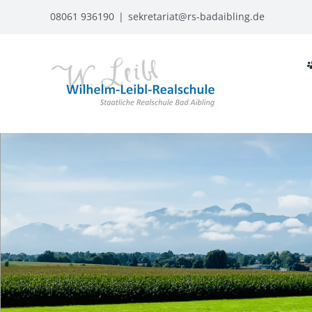
Zum
08061 936190
|
sekretariat@rs-badaibling.de
Inhalt
springen