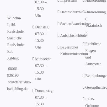
Impressum
Hausordnung
07.30 –
15.30
Datenschutzhinweise
Hausordnung
Uhr
Wilhelm-
(
Sachaufwandsträger
Leibl-
Ukrainisch
Dienstag:
Realschule
)
07.30 –
Aufsichtsbehörde
Staatliche
15.30
Rechtliche
Realschule
Uhr
Bayerisches
Fragen
Bad
Kultusministerium
und
Aibling
Mittwoch:
Antworten
07.30 –
08061
15.30
936190
Beurlaubunge
Uhr
sekretariat@rs-
Gesundheitssc
badaibling.de
Donnerstag:
07.30 –
EDV-
15.30
Ordnung