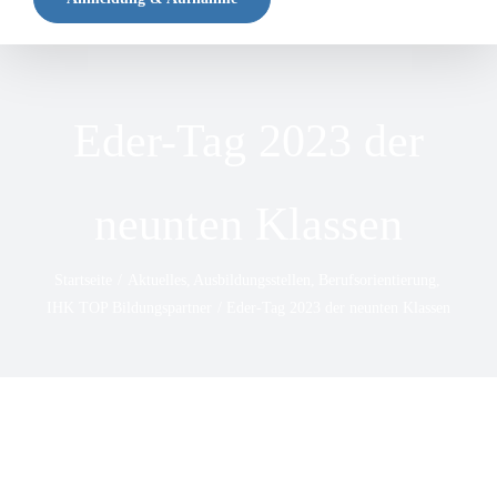
Eder-Tag 2023 der
neunten Klassen
Startseite
Aktuelles
Ausbildungsstellen
Berufsorientierung
IHK TOP Bildungspartner
Eder-Tag 2023 der neunten Klassen
Zeige
grösseres