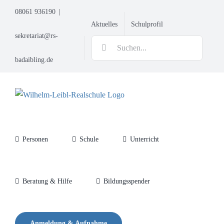
Zum
08061 936190
|
Inhalt
Aktuelles
Schulprofil
springen
sekretariat@rs-
Suche
nach:
badaibling.de
Personen
Schule
Unterricht
Beratung & Hilfe
Bildungsspender
Anmeldung & Aufnahme