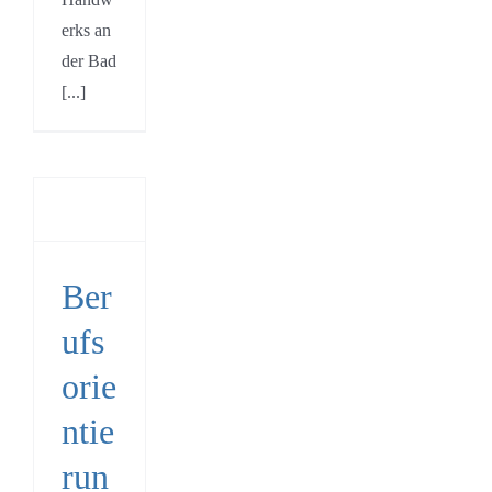
erks an
der Bad
[...]
fsorientierungsabend
4
s
gsstellen
Ber
entierung
P
ufs
artner
orie
ntie
run