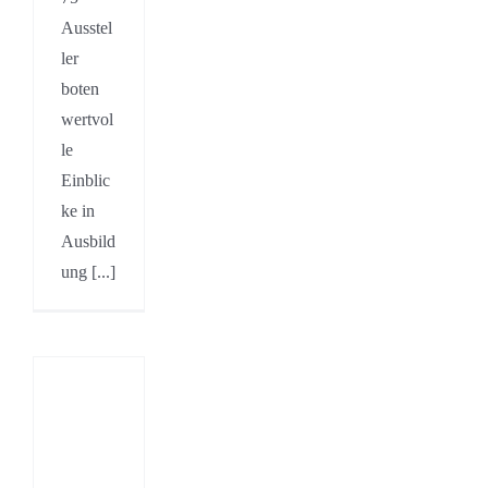
Ausstel
ler
boten
wertvol
le
Einblic
ke in
Ausbild
ung [...]
g
dwerks
4