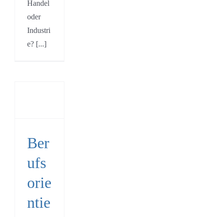
Handel
oder
Industri
e? [...]
fsorientierungsabend
3
s
gsstellen
Ber
entierung
P
ufs
artner
orie
ntie