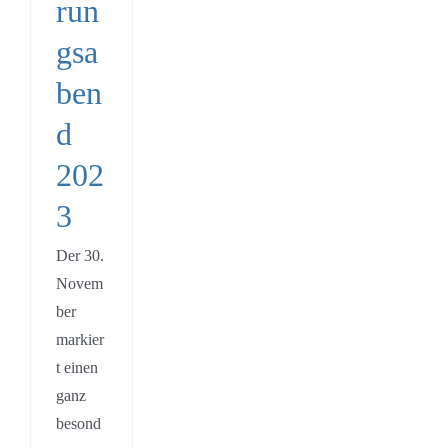
run
gsa
ben
d
202
3
Der 30.
Novem
ber
markier
t einen
ganz
besond