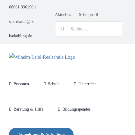
Zum
08061 936190
|
Inhalt
Aktuelles
Schulprofil
springen
sekretariat@rs-
Suche
nach:
badaibling.de
Personen
Schule
Unterricht
Beratung & Hilfe
Bildungsspender
Anmeldung & Aufnahme