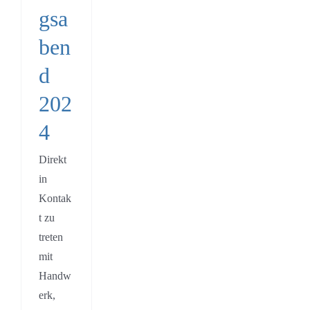
gsa
ben
d
202
4
Direkt
in
Kontak
t zu
treten
mit
Handw
erk,