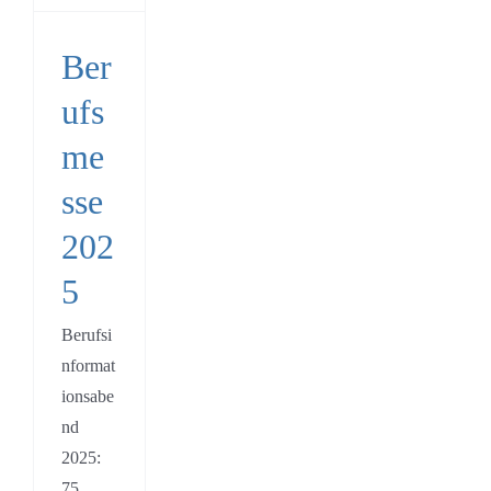
s
gsstellen
Ber
entierung
P
ufs
artner
me
sse
202
5
Berufsi
nformat
ionsabe
nd
2025:
75