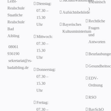
Sachaufwandsträger
Leibl-
Ukrainisch
Dienstag:
Realschule
)
07.30 –
Aufsichtsbehörde
Staatliche
15.30
Rechtliche
Realschule
Uhr
Bayerisches
Fragen
Bad
Kultusministerium
und
Aibling
Mittwoch:
Antworten
07.30 –
08061
15.30
936190
Beurlaubunge
Uhr
sekretariat@rs-
Gesundheitssc
badaibling.de
Donnerstag:
07.30 –
EDV-
15.30
Ordnung
Uhr
RSO
Freitag:
07.30 –
BaySchO