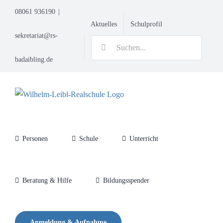
Zum
08061 936190
|
Inhalt
Aktuelles
Schulprofil
springen
sekretariat@rs-
Suche
nach:
badaibling.de
Personen
Schule
Unterricht
Beratung & Hilfe
Bildungsspender
Anmeldung & Aufnahme