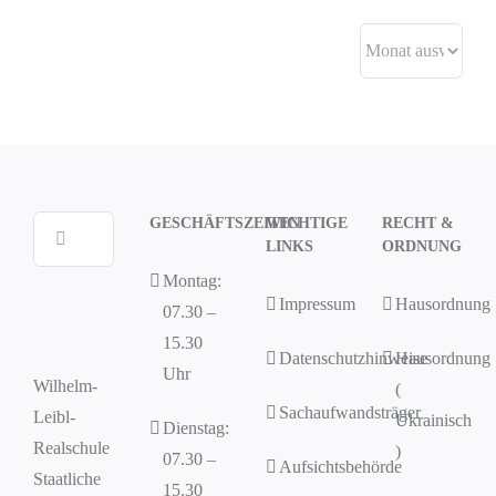
Archive
GESCHÄFTSZEITEN
WICHTIGE
RECHT &
Suche
LINKS
ORDNUNG
nach:
Montag:
Impressum
Hausordnung
07.30 –
15.30
Datenschutzhinweise
Hausordnung
Uhr
Wilhelm-
(
Sachaufwandsträger
Leibl-
Ukrainisch
Dienstag:
Realschule
)
07.30 –
Aufsichtsbehörde
Staatliche
15.30