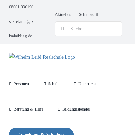
Zum
08061 936190
|
Inhalt
Aktuelles
Schulprofil
springen
sekretariat@rs-
Suche
nach:
badaibling.de
Personen
Schule
Unterricht
Beratung & Hilfe
Bildungsspender
Anmeldung & Aufnahme