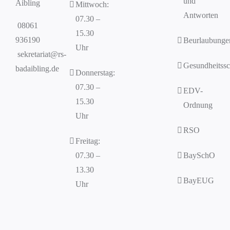
und
Aibling
Mittwoch:
Antworten
07.30 –
08061
15.30
936190
Beurlaubunge
Uhr
sekretariat@rs-
Gesundheitssc
badaibling.de
Donnerstag:
07.30 –
EDV-
15.30
Ordnung
Uhr
RSO
Freitag:
07.30 –
BaySchO
13.30
BayEUG
Uhr