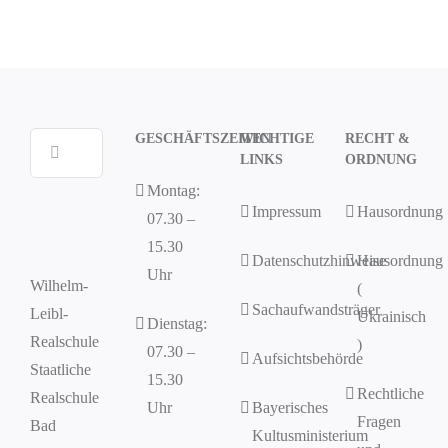
GESCHÄFTSZEITEN
WICHTIGE
RECHT &
Suche
LINKS
ORDNUNG
nach:
Montag:
Impressum
Hausordnung
07.30 –
15.30
Datenschutzhinweise
Hausordnung
Uhr
Wilhelm-
(
Sachaufwandsträger
Leibl-
Ukrainisch
Dienstag:
Realschule
)
07.30 –
Aufsichtsbehörde
Staatliche
15.30
Rechtliche
Realschule
Uhr
Bayerisches
Fragen
Bad
Kultusministerium