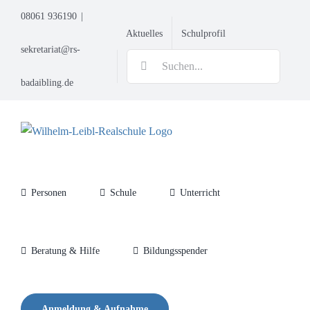
Zum
08061 936190
|
Inhalt
Aktuelles
Schulprofil
springen
sekretariat@rs-
Suche
nach:
badaibling.de
Personen
Schule
Unterricht
Beratung & Hilfe
Bildungsspender
Anmeldung & Aufnahme