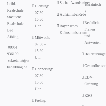
Sachaufwandsträger
Leibl-
Ukrainisch
Dienstag:
Realschule
)
07.30 –
Aufsichtsbehörde
Staatliche
15.30
Rechtliche
Realschule
Uhr
Bayerisches
Fragen
Bad
Kultusministerium
und
Aibling
Mittwoch:
Antworten
07.30 –
08061
15.30
936190
Beurlaubunge
Uhr
sekretariat@rs-
Gesundheitssc
badaibling.de
Donnerstag:
07.30 –
EDV-
15.30
Ordnung
Uhr
RSO
Freitag: