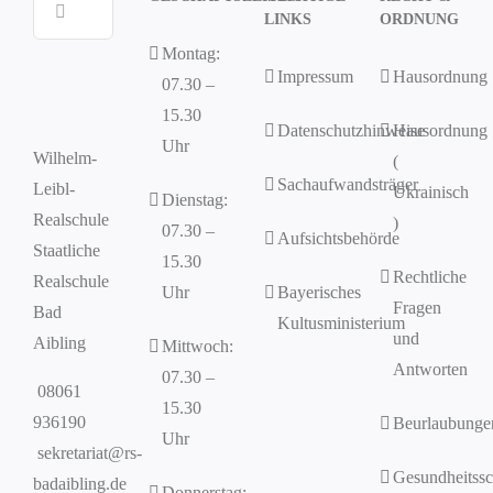
LINKS
ORDNUNG
nach:
Montag:
Impressum
Hausordnung
07.30 –
15.30
Datenschutzhinweise
Hausordnung
Uhr
Wilhelm-
(
Sachaufwandsträger
Leibl-
Ukrainisch
Dienstag:
Realschule
)
07.30 –
Aufsichtsbehörde
Staatliche
15.30
Rechtliche
Realschule
Uhr
Bayerisches
Fragen
Bad
Kultusministerium
und
Aibling
Mittwoch:
Antworten
07.30 –
08061
15.30
936190
Beurlaubunge
Uhr
sekretariat@rs-
Gesundheitssc
badaibling.de
Donnerstag: