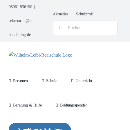
Zum
08061 936190
|
Inhalt
Aktuelles
Schulprofil
springen
sekretariat@rs-
Suche
nach:
badaibling.de
Personen
Schule
Unterricht
Beratung & Hilfe
Bildungsspender
Anmeldung & Aufnahme