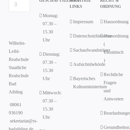
GESCHÄFTSZEITEN
WICHTIGE
RECHT &
Suche
LINKS
ORDNUNG
nach:
Montag:
Impressum
Hausordnung
07.30 –
15.30
Datenschutzhinweise
Hausordnung
Uhr
Wilhelm-
(
Sachaufwandsträger
Leibl-
Ukrainisch
Dienstag:
Realschule
)
07.30 –
Aufsichtsbehörde
Staatliche
15.30
Rechtliche
Realschule
Uhr
Bayerisches
Fragen
Bad
Kultusministerium
und
Aibling
Mittwoch:
Antworten
07.30 –
08061
15.30
936190
Beurlaubunge
Uhr
sekretariat@rs-
Gesundheitssc
badaibling.de