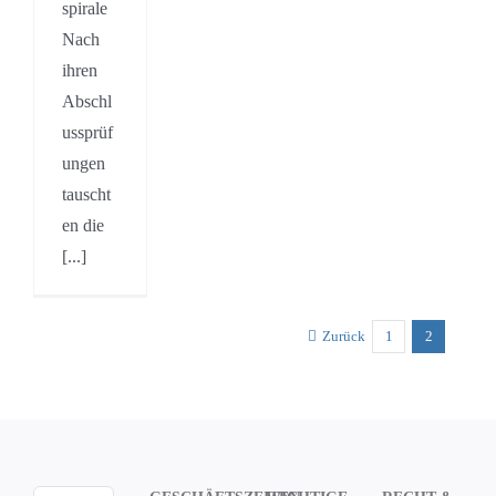
spirale
Nach
ihren
Abschl
ussprüf
ungen
tauscht
en die
[...]
Zurück
1
2