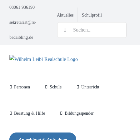
Zum
08061 936190
|
Inhalt
Aktuelles
Schulprofil
springen
sekretariat@rs-
Suche
nach:
badaibling.de
Personen
Schule
Unterricht
Beratung & Hilfe
Bildungsspender
Anmeldung & Aufnahme