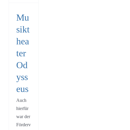
seus
Mu
ein
sikt
hea
ter
Od
yss
eus
Auch
hierfür
war der
Förderv