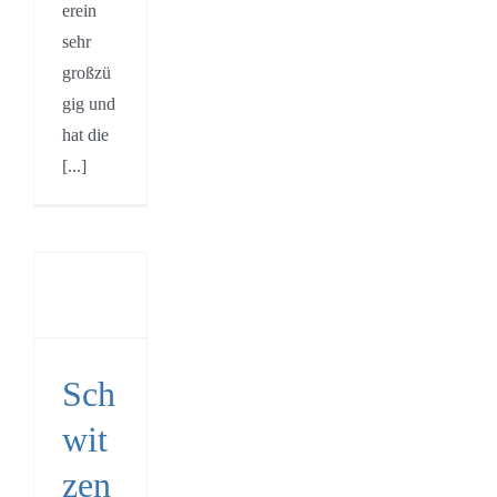
erein
sehr
großzü
gig und
hat die
[...]
itzen
etterlinge
Sch
ein
wit
zen